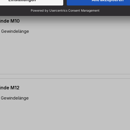
inde M10
inde M12