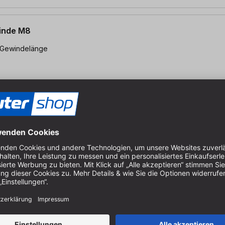
winde M8
winde M8