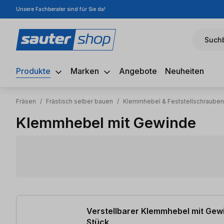
Unsere Fachberater sind für Sie da!
m Hauptinhalt springen
Zur Suche springen
Zur Hauptnavigation springen
Suchb
Produkte
Marken
Angebote
Neuheiten
Fräsen
/
Frästisch selber bauen
/
Klemmhebel & Feststellschrauben
Klemmhebel mit Gewinde
8 Artikel gefunden
Verstellbarer Klemmhebel mit Gew
Stück