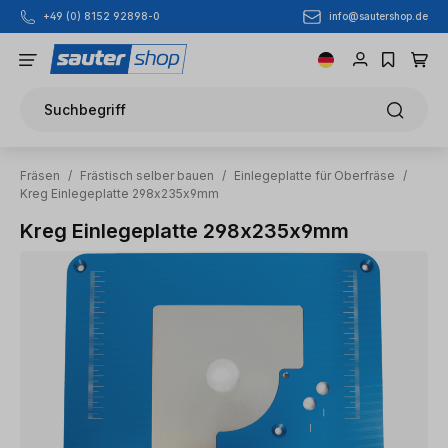
info@sautershop.de
+49 (0) 8152 92898-0
Zum Hauptinhalt springen
Suchbegriff
Fräsen
/
Frästisch selber bauen
/
Einlegeplatte für Oberfräse
/
Kreg Einlegeplatte 298x235x9mm
Kreg Einlegeplatte 298x235x9mm