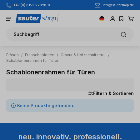
info@sautershop.de
+49 (0) 8152 92898-0
Zum Hauptinhalt springen
Suchbegriff
Fräsen
/
Frässchablonen
/
Gravur & Holzschnitzerei
/
Schablonenrahmen für Türen
Schablonenrahmen für Türen
Filtern & Sortieren
0 Artikel gefunden
Keine Produkte gefunden.
neu. innovativ. professionell.