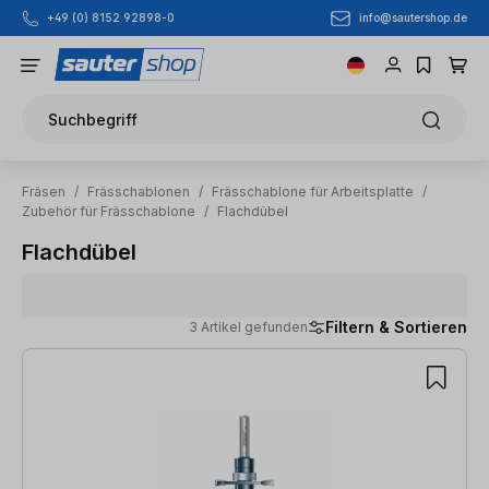
info@sautershop.de
+49 (0) 8152 92898-0
Zum Hauptinhalt springen
Suchbegriff
Fräsen
/
Frässchablonen
/
Frässchablone für Arbeitsplatte
/
Zubehör für Frässchablone
/
Flachdübel
Flachdübel
Filtern & Sortieren
3 Artikel gefunden
3 Artikel gefunden