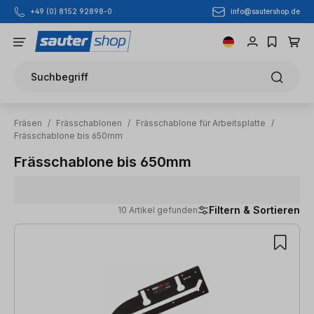
info@sautershop.de
+49 (0) 8152 92898-0
Zum Hauptinhalt springen
Suchbegriff
Fräsen
/
Frässchablonen
/
Frässchablone für Arbeitsplatte
/
Frässchablone bis 650mm
Frässchablone bis 650mm
Filtern & Sortieren
10 Artikel gefunden
10 Artikel gefunden