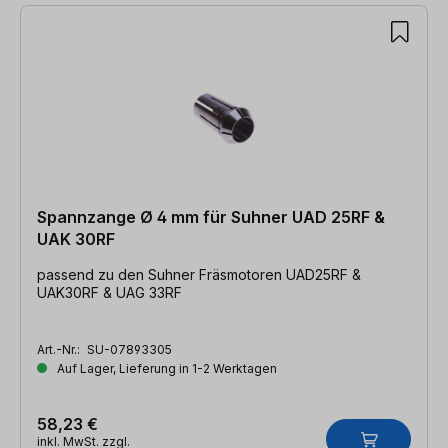
Spannzange Ø 4 mm für Suhner UAD 25RF &
UAK 30RF
passend zu den Suhner Fräsmotoren UAD25RF &
UAK30RF & UAG 33RF
Art.-Nr.:
SU-07893305
Auf Lager, Lieferung in 1-2 Werktagen
58,23 €
inkl. MwSt. zzgl.