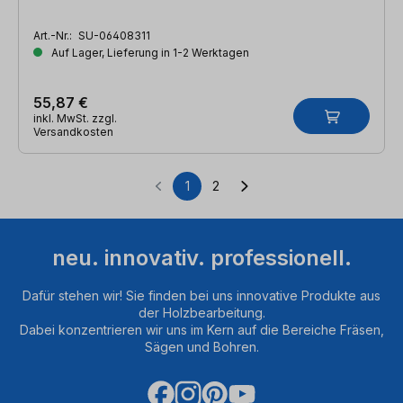
Art.-Nr.:
SU-06408311
Auf Lager, Lieferung in 1-2 Werktagen
55,87 €
inkl. MwSt. zzgl.
Versandkosten
1
2
Seite
Seite
neu. innovativ. professionell.
Dafür stehen wir! Sie finden bei uns innovative Produkte aus
der Holzbearbeitung.
Dabei konzentrieren wir uns im Kern auf die Bereiche Fräsen,
Sägen und Bohren.