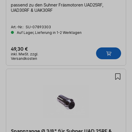
passend zu den Suhner Fräsmotoren UAD25RF,
UAD30RF & UAK30RF
Art.-Nr.:
SU-07893303
Auf Lager, Lieferung in 1-2 Werktagen
49,30 €
inkl. MwSt. zzgl.
Versandkosten
Spannzange Ø 3/8" für Suhner UAD 25RF &