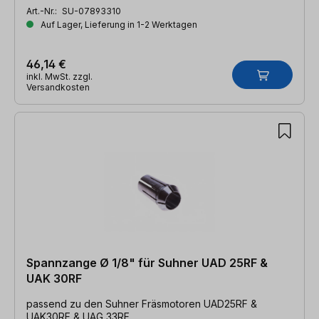
Art.-Nr.:
SU-07893310
Auf Lager, Lieferung in 1-2 Werktagen
46,14 €
inkl. MwSt. zzgl.
Versandkosten
Spannzange Ø 1/8" für Suhner UAD 25RF &
UAK 30RF
passend zu den Suhner Fräsmotoren UAD25RF &
UAK30RF & UAG 33RF