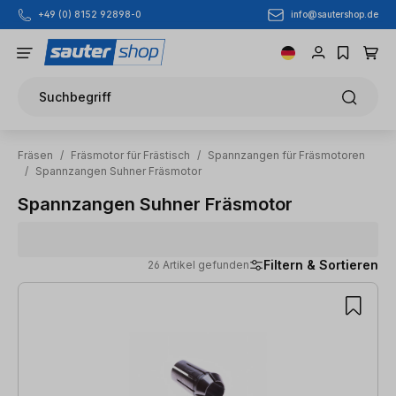
info@sautershop.de
+49 (0) 8152 92898-0
Zum Hauptinhalt springen
Suchbegriff
Fräsen
/
Fräsmotor für Frästisch
/
Spannzangen für Fräsmotoren
/
Spannzangen Suhner Fräsmotor
Spannzangen Suhner Fräsmotor
Filtern & Sortieren
26 Artikel gefunden
26 Artikel gefunden