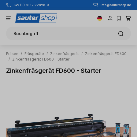
info@sautershop.de
+49 (0) 8152 92898-0
Zum Hauptinhalt springen
Suchbegriff
Fräsen
/
Fräsgeräte
/
Zinkenfräsgerät
/
Zinkenfräsgerät FD600
/
Zinkenfräsgerät FD600 - Starter
Zinkenfräsgerät FD600 - Starter