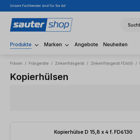
Unsere Fachberater sind für Sie da!
m Hauptinhalt springen
Zur Suche springen
Zur Hauptnavigation springen
Suchb
Produkte
Marken
Angebote
Neuheiten
Fräsen
/
Fräsgeräte
/
Zinkenfräsgerät
/
Zinkenfräsgerät FD600
/
Kopierhülsen
4 Artikel gefunden
Kopierhülse D 15,8 x 4 f. FD6130