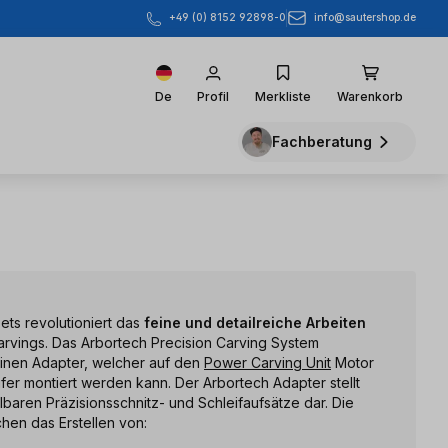
info@sautershop.de
+49 (0) 8152 92898-0
De
Profil
Merkliste
Warenkorb
Fachberatung
Sets revolutioniert das
feine und detailreiche Arbeiten
rvings. Das Arbortech Precision Carving System
einen Adapter, welcher auf den
Power Carving Unit
Motor
fer montiert werden kann. Der Arbortech Adapter stellt
lbaren Präzisionsschnitz- und Schleifaufsätze dar. Die
en das Erstellen von: