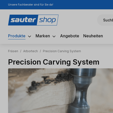
Unsere Fachberater sind für Sie da!
m Hauptinhalt springen
Zur Suche springen
Zur Hauptnavigation springen
Suchb
Produkte
Marken
Angebote
Neuheiten
Fräsen
/
Arbortech
/
Precision Carving System
Precision Carving System