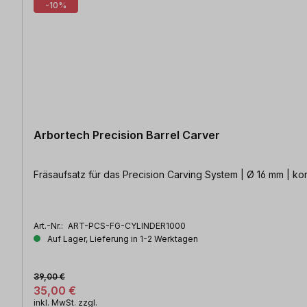
-10%
Arbortech Precision Barrel Carver
Fräsaufsatz für das Precision Carving System | Ø 16 mm | kon
Art.-Nr.:
ART-PCS-FG-CYLINDER1000
Auf Lager, Lieferung in 1-2 Werktagen
39,00 €
35,00 €
inkl. MwSt. zzgl.