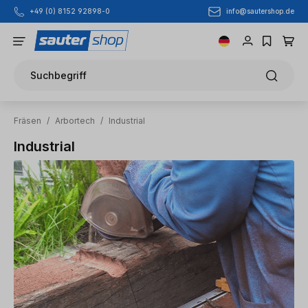
info@sautershop.de
+49 (0) 8152 92898-0
Zum Hauptinhalt springen
Suchbegriff
Fräsen
/
Arbortech
/
Industrial
Industrial