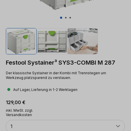
Festool Systainer³ SYS3-COMBI M 287
Der klassische Systainer in der Kombi mit Trennstegen um
Werkzeug platzsparend zu verstauen.
Auf Lager, Lieferung in 1-2 Werktagen
Regulärer Preis:
129,00 €
inkl. MwSt. zzgl.
Versandkosten
Anzahl
1