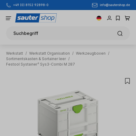
info@sautershop.de
+49 (0) 8152 92898-0
Zum Hauptinhalt springen
Suchbegriff
Werkstatt
/
Werkstatt Organisation
/
Werkzeugboxen
/
Sortimentskasten & Sortainer leer
/
Festool Systainer³ Sys3-Combi M 287
Bildergalerie überspringen