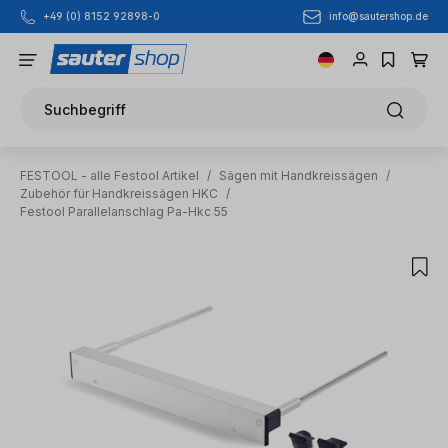
info@sautershop.de
+49 (0) 8152 92898-0
Zum Hauptinhalt springen
Suchbegriff
FESTOOL - alle Festool Artikel
/
Sägen mit Handkreissägen
/
Zubehör für Handkreissägen HKC
/
Festool Parallelanschlag Pa-Hkc 55
Bildergalerie überspringen