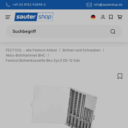
info@sautershop.de
+49 (0) 8152 92898-0
Zum Hauptinhalt springen
Suchbegriff
FESTOOL - alle Festool Artikel
/
Bohren und Schrauben
/
Akku-Bohrhammer BHC
/
Festool Bohrerkassette Bks Sys3 D5-12 Sds
Bildergalerie überspringen