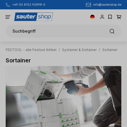
info@sautershop.de
+49 (0) 8152 92898-0
Zum Hauptinhalt springen
Suchbegriff
FESTOOL - alle Festool Artikel
/
Systainer & Sortainer
/
Sortainer
Sortainer