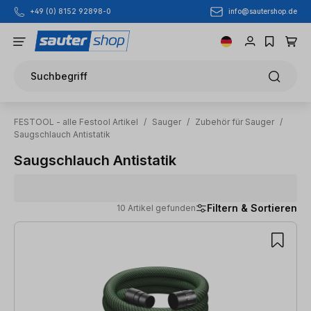
info@sautershop.de
+49 (0) 8152 92898-0
Zum Hauptinhalt springen
Suchbegriff
FESTOOL - alle Festool Artikel
/
Sauger
/
Zubehör für Sauger
/
Saugschlauch Antistatik
Saugschlauch Antistatik
Filtern & Sortieren
10 Artikel gefunden
10 Artikel gefunden