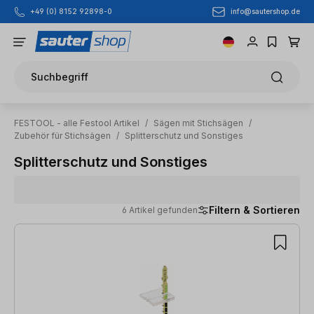
info@sautershop.de
+49 (0) 8152 92898-0
Zum Hauptinhalt springen
Suchbegriff
FESTOOL - alle Festool Artikel
/
Sägen mit Stichsägen
/
Zubehör für Stichsägen
/
Splitterschutz und Sonstiges
Splitterschutz und Sonstiges
Filtern & Sortieren
6 Artikel gefunden
6 Artikel gefunden