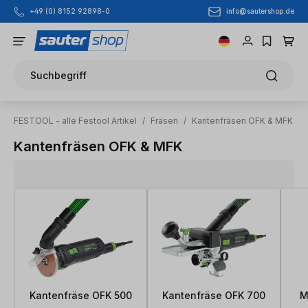
info@sautershop.de
+49 (0) 8152 92898-0
Zum Hauptinhalt springen
Suchbegriff
FESTOOL - alle Festool Artikel
/
Fräsen
/
Kantenfräsen OFK & MFK
Kantenfräsen OFK & MFK
Kantenfräse OFK 500
Kantenfräse OFK 700
M