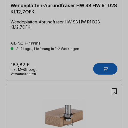
Wendeplatten-Abrundfräser HW S8 HW R1 D28
KL12,7OFK
Wendeplatten-Abrundfräser HW S8 HW R1 D28
KL12,7OFK
Art.-Nr.:
F-499811
Auf Lager, Lieferung in 1-2 Werktagen
187,87 €
inkl. MwSt. zzgl.
Versandkosten