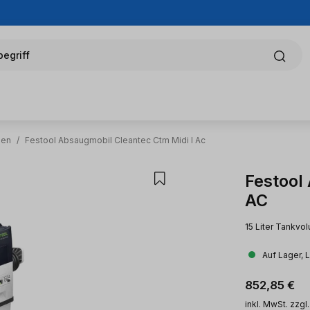
egriff
men
/
Festool Absaugmobil Cleantec Ctm Midi I Ac
Festool
AC
15 Liter Tankvo
Auf Lager, 
Regulärer Pr
852,85 €
inkl. MwSt. zzgl.