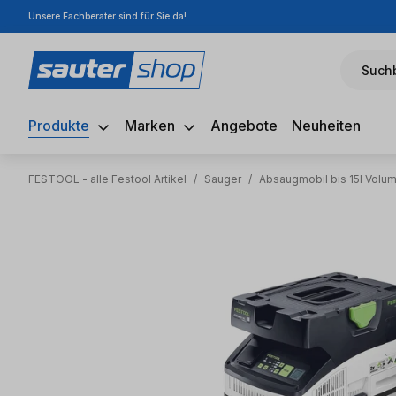
Unsere Fachberater sind für Sie da!
m Hauptinhalt springen
Zur Suche springen
Zur Hauptnavigation springen
Suchb
Produkte
Marken
Angebote
Neuheiten
FESTOOL - alle Festool Artikel
/
Sauger
/
Absaugmobil bis 15l Volu
Bildergalerie überspringen