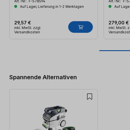
Art.-Nr.:
F-578594
Art.-Nr.:
F-5
Auf Lager, Lieferung in 1-2 Werktagen
Auf Lager
29,57 €
279,00 €
inkl. MwSt. zzgl.
inkl. MwSt. z
Versandkosten
Versandkos
Produktgalerie überspringen
Spannende Alternativen