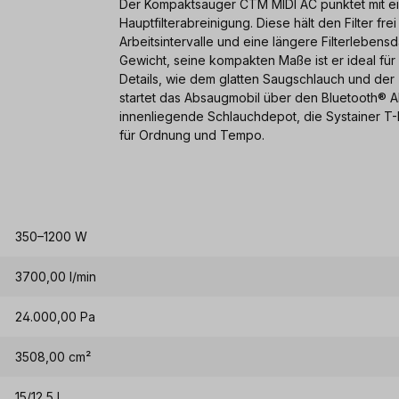
Der Kompaktsauger CTM MIDI AC punktet mit e
Hauptfilterabreinigung. Diese hält den Filter fr
Arbeitsintervalle und eine längere Filterlebe
Gewicht, seine kompakten Maße ist er ideal fü
Details, wie dem glatten Saugschlauch und der
startet das Absaugmobil über den Bluetooth® 
innenliegende Schlauchdepot, die Systainer T
für Ordnung und Tempo.
350–1200 W
3700,00 l/min
24.000,00 Pa
3508,00 cm²
15/12,5 l