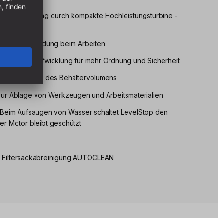
ohe Saugleistung durch kompakte Hochleistungsturbine -
statische Aufladung beim Arbeiten
 und Kabelaufwicklung für mehr Ordnung und Sicherheit
ale Ausnutzung des Behältervolumens
zur Ablage von Werkzeugen und Arbeitsmaterialien
Beim Aufsaugen von Wasser schaltet LevelStop den
der Motor bleibt geschützt
und Filtersackabreinigung AUTOCLEAN