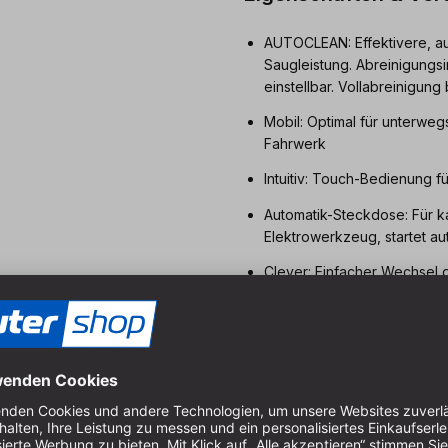
AUTOCLEAN: Effektivere, au
Saugleistung. Abreinigungsi
einstellbar. Vollabreinigung
Mobil: Optimal für unterwe
Fahrwerk
Intuitiv: Touch-Bedienung f
Automatik-Steckdose: Für 
Elektrowerkzeug, startet a
Clever: Einfacher Wechsel 
Smart: durch die integriert
Bluetooth® Akkupacks oder
Glatter Saugschlauch: Mit 
Einhaken und starke Saugle
Komfortabel: T-LOC Funktio
Absaugmobil