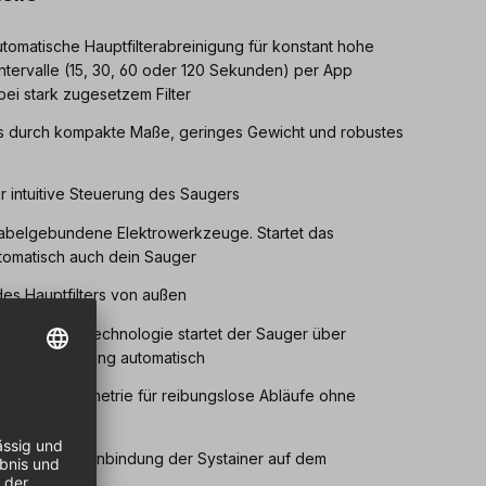
tomatische Hauptfilterabreinigung für konstant hohe
ntervalle (15, 30, 60 oder 120 Sekunden) per App
 bei stark zugesetzem Filter
gs durch kompakte Maße, geringes Gewicht und robustes
ür intuitive Steuerung des Saugers
kabelgebundene Elektrowerkzeuge. Startet das
utomatisch auch dein Sauger
des Hauptfilters von außen
e Bluetooth® Technologie startet der Sauger über
 Fernbedienung automatisch
konischer Geometrie für reibungslose Abläufe ohne
istung
n für leichte Anbindung der Systainer auf dem