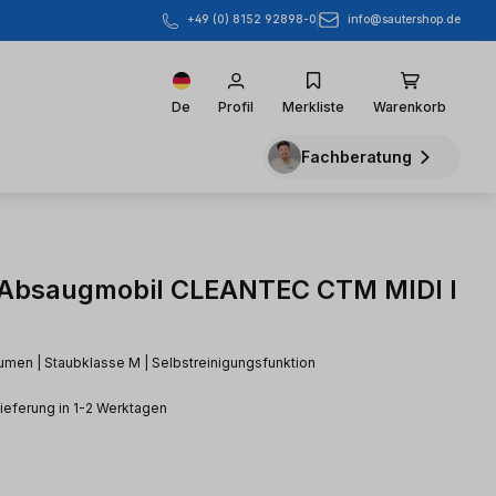
info@sautershop.de
+49 (0) 8152 92898-0
De
Profil
Merkliste
Warenkorb
Fachberatung
 Absaugmobil CLEANTEC CTM MIDI I
lumen | Staubklasse M | Selbstreinigungsfunktion
Lieferung in 1-2 Werktagen
eis: