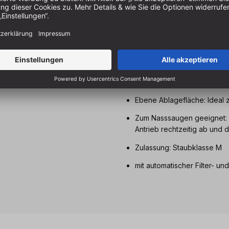
Leistungsstark: Konstant h
einstellbar in 5 Stufen
Antistatik-Funktion: Gegen 
Aufgeräumt: Schlauchdepot
Brutto gleich Netto: Maxim
Ebene Ablagefläche: Ideal 
Zum Nasssaugen geeignet: 
Antrieb rechtzeitig ab und 
Zulassung: Staubklasse M
mit automatischer Filter- 