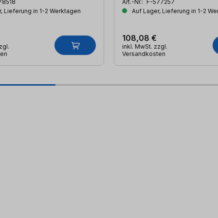
78518
Art.-Nr.:
F-577257
, Lieferung in 1-2 Werktagen
Auf Lager, Lieferung in 1-2 W
108,08 €
zgl.
inkl. MwSt. zzgl.
ten
Versandkosten