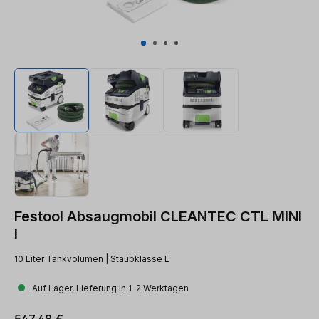
Festool Absaugmobil CLEANTEC CTL MINI
I
10 Liter Tankvolumen | Staubklasse L
Auf Lager, Lieferung in 1-2 Werktagen
Regulärer Preis:
547,48 €