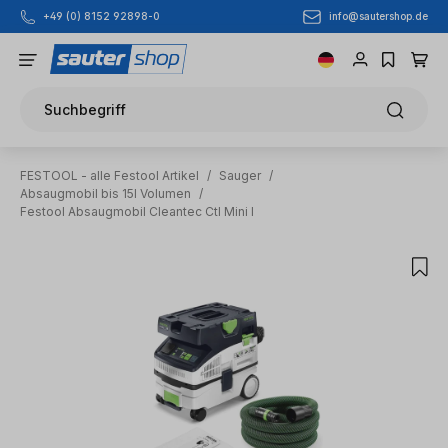
info@sautershop.de
+49 (0) 8152 92898-0
Zum Hauptinhalt springen
Suchbegriff
FESTOOL - alle Festool Artikel
/
Sauger
/
Absaugmobil bis 15l Volumen
/
Festool Absaugmobil Cleantec Ctl Mini I
Bildergalerie überspringen