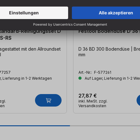
Standard-Reinigungsset D
Festool Bodendüse D 36
 S-RS
gestattet mit den Allroundset
D 36 BD 300 Bodendüse | Breite: 300
l
mm
77257
Art.-Nr.:
F-577261
, Lieferung in 1-2 Werktagen
Auf Lager, Lieferung in 1-2 W
27,87 €
zgl.
inkl. MwSt. zzgl.
ten
Versandkosten