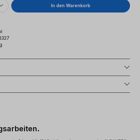
In den Warenkorb
l
8327
g
g
gsarbeiten.