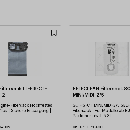
Filtersack LL-FIS-CT-
SELFCLEAN Filtersack SC
I-2
MINI/MIDI-2/5
e-Filtersack Hochfestes
SC FIS-CT MINI/MIDI-2/5 SE
lies | Sichere Entsorgung |
Filtersack | Für Modelle ab BJ 
Packungsinhalt: 5 St.
04309
Art.-Nr.:
F-204308