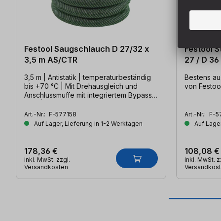
Festool Saugschlauch D 27/32 x
Festool 
3,5 m AS/CTR
27 / D 36
3,5 m | Antistatik | temperaturbeständig
Bestens aus
bis +70 °C | Mit Drehausgleich und
von Festoo
Anschlussmuffe mit integriertem Bypass |
Glatt | Konisch
Art.-Nr.:
F-577158
Art.-Nr.:
F-5
Auf Lager, Lieferung in 1-2 Werktagen
Auf Lager
178,36 €
108,08 €
inkl. MwSt. zzgl.
inkl. MwSt. z
Versandkosten
Versandkos
Produktgalerie überspringen