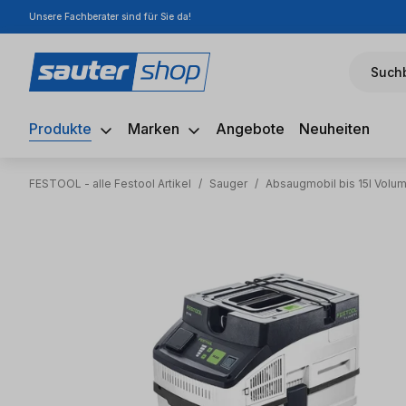
Unsere Fachberater sind für Sie da!
m Hauptinhalt springen
Zur Suche springen
Zur Hauptnavigation springen
Suchb
Produkte
Marken
Angebote
Neuheiten
FESTOOL - alle Festool Artikel
/
Sauger
/
Absaugmobil bis 15l Volu
Bildergalerie überspringen