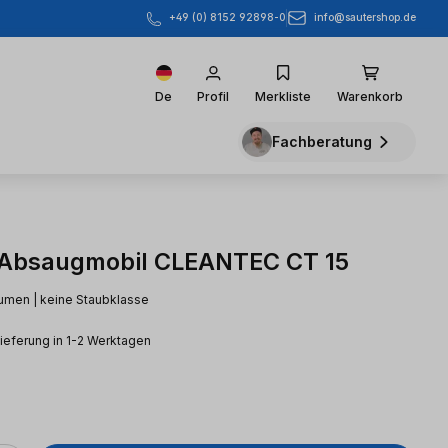
info@sautershop.de
+49 (0) 8152 92898-0
De
Profil
Merkliste
Warenkorb
Fachberatung
 Absaugmobil CLEANTEC CT 15
lumen | keine Staubklasse
Lieferung in 1-2 Werktagen
eis: