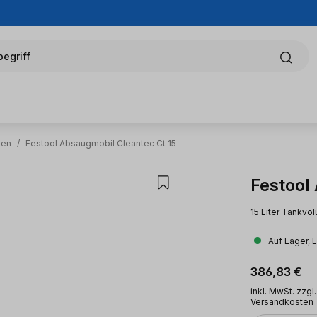
egriff
men
/
Festool Absaugmobil Cleantec Ct 15
Festool
15 Liter Tankvo
Auf Lager, 
Regulärer Pr
386,83 €
inkl. MwSt. zzgl.
Versandkosten