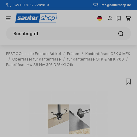
info@sautershop.de
+49 (0) 8152 92898-0
Zum Hauptinhalt springen
Suchbegriff
FESTOOL - alle Festool Artikel
/
Fräsen
/
Kantenfräsen OFK & MFK
/
Oberfräser für Kantenfräse
/
für Kantenfräse OFK & MFK 700
/
Fasefräser Hw S8 Hw 30° D25-Kl Ofk
Bildergalerie überspringen