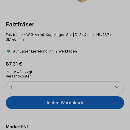
Falzfräser
Falzfräser HW (HM) mit Kugellager-Set | D: 34,9 mm l NL: 12,7 mm l
SL: 40 mm
Auf Lager, Lieferung in 1-2 Werktagen
Regulärer Preis:
87,31 €
inkl. MwSt. zzgl.
Versandkosten
Anzahl
1
In den Warenkorb
Marke:
ENT