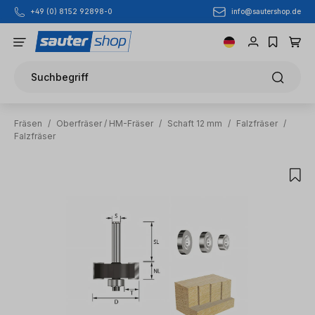
info@sautershop.de
+49 (0) 8152 92898-0
Zum Hauptinhalt springen
Suchbegriff
Fräsen
/
Oberfräser / HM-Fräser
/
Schaft 12 mm
/
Falzfräser
/
Falzfräser
Bildergalerie überspringen