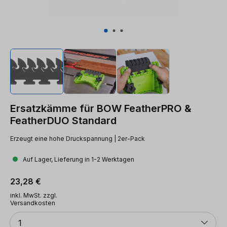
Ersatzkämme für BOW FeatherPRO &
FeatherDUO Standard
Erzeugt eine hohe Druckspannung | 2er-Pack
Auf Lager, Lieferung in 1-2 Werktagen
Regulärer Preis:
23,28 €
inkl. MwSt. zzgl.
Versandkosten
Anzahl
1