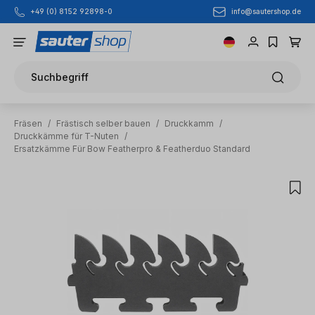
info@sautershop.de
+49 (0) 8152 92898-0
Zum Hauptinhalt springen
Suchbegriff
Fräsen
/
Frästisch selber bauen
/
Druckkamm
/
Druckkämme für T-Nuten
/
Ersatzkämme Für Bow Featherpro & Featherduo Standard
Bildergalerie überspringen