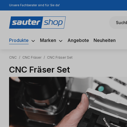
Unsere Fachberater sind für Sie da!
m Hauptinhalt springen
Zur Suche springen
Zur Hauptnavigation springen
Suchb
Produkte
Marken
Angebote
Neuheiten
CNC
/
CNC Fräser
/
CNC Fräser Set
CNC Fräser Set