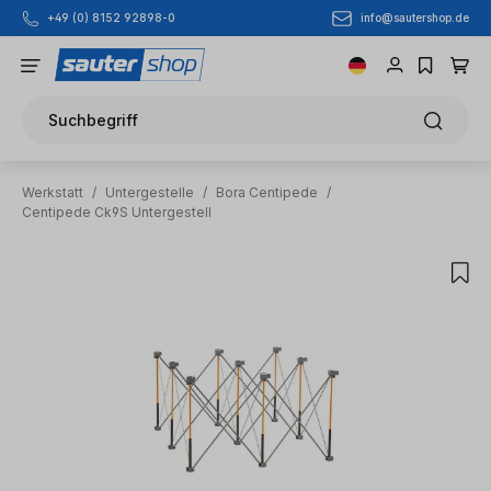
info@sautershop.de
+49 (0) 8152 92898-0
Zum Hauptinhalt springen
Suchbegriff
Werkstatt
/
Untergestelle
/
Bora Centipede
/
Centipede Ck9S Untergestell
Bildergalerie überspringen