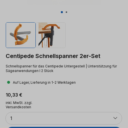
Centipede Schnellspanner 2er-Set
Schnellspanner für das Centipede Untergestell | Unterstützung für
Sägeanwendungen l 2 Stück
Auf Lager, Lieferung in 1-2 Werktagen
Regulärer Preis:
10,33 €
inkl. MwSt. zzgl.
Versandkosten
Anzahl
1