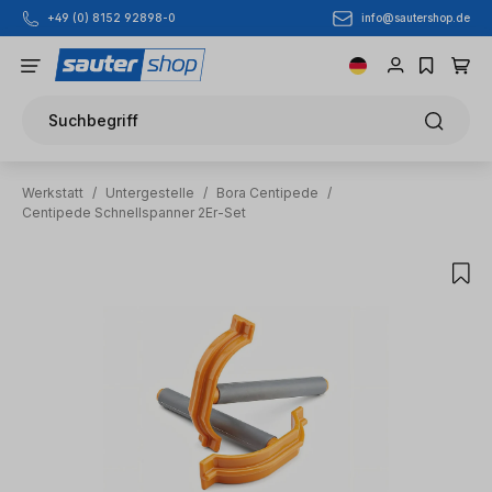
info@sautershop.de
+49 (0) 8152 92898-0
Zum Hauptinhalt springen
Suchbegriff
Werkstatt
/
Untergestelle
/
Bora Centipede
/
Centipede Schnellspanner 2Er-Set
Bildergalerie überspringen