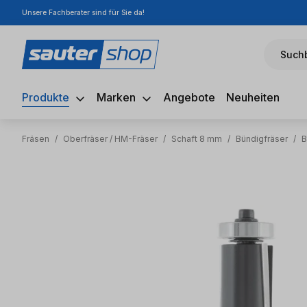
Unsere Fachberater sind für Sie da!
m Hauptinhalt springen
Zur Suche springen
Zur Hauptnavigation springen
Suchb
Produkte
Marken
Angebote
Neuheiten
Fräsen
/
Oberfräser / HM-Fräser
/
Schaft 8 mm
/
Bündigfräser
/
B
Bildergalerie überspringen