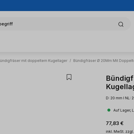
egriff
ündigfräser mit doppeltem Kugellager
/
Bündigfräser Ø 20Mm Mit Doppelt
Bündigf
Kugella
D: 20 mm l NL: 
Auf Lager, 
Regulärer Pr
77,83 €
inkl. MwSt. zzgl.