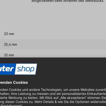
Möglichkeiten beim Anfahren des Werkstücks.
20 mm
25,4 mm
32 mm
8 mm
Eigenschaften & Vort
Bündigfräser grund- und f
Zum Entfernen von aufgelei