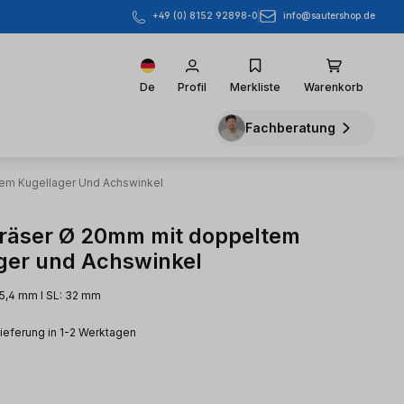
info@sautershop.de
+49 (0) 8152 92898-0
De
Profil
Merkliste
Warenkorb
Fachberatung
em Kugellager Und Achswinkel
räser Ø 20mm mit doppeltem
ger und Achswinkel
25,4 mm l SL: 32 mm
Lieferung in 1-2 Werktagen
eis: