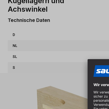
Kugellagern und
Achswinkel
Technische Daten
D
NL
SL
S