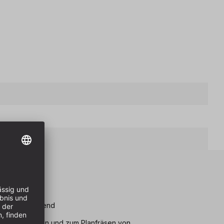
eile
lankenschneidend
mten Furnieren und zum Planfräsen von