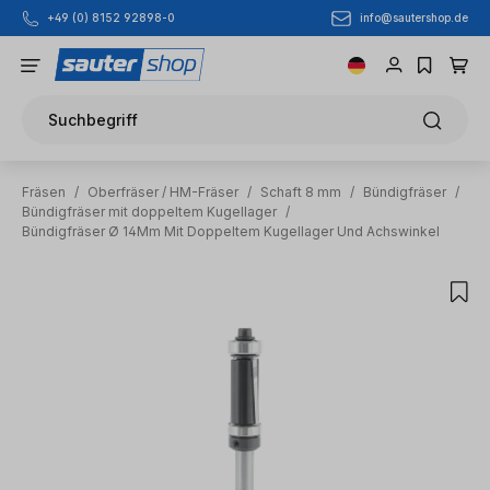
info@sautershop.de
+49 (0) 8152 92898-0
Zum Hauptinhalt springen
Suchbegriff
Fräsen
/
Oberfräser / HM-Fräser
/
Schaft 8 mm
/
Bündigfräser
/
Bündigfräser mit doppeltem Kugellager
/
Bündigfräser Ø 14Mm Mit Doppeltem Kugellager Und Achswinkel
Bildergalerie überspringen