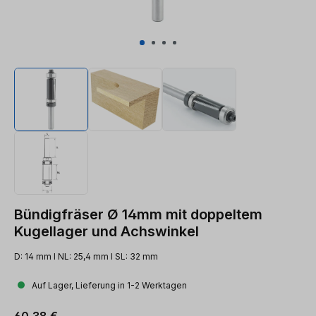
Bündigfräser Ø 14mm mit doppeltem
Kugellager und Achswinkel
D: 14 mm l NL: 25,4 mm l SL: 32 mm
Auf Lager, Lieferung in 1-2 Werktagen
Regulärer Preis:
60,38 €