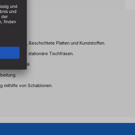
eile
lz, Hartholz, Beschichtete Platten und Kunststoffen.
erfräsen und stationäre Tischfräsen.
en ins Material.
beitung.
g mithilfe von Schablonen.