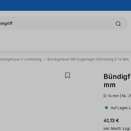
egriff
ündigfräser 2-schneidig
/
Bündigfräser Mit Kugellager Stirnseitig D 14 Mm
Bündigfr
mm
D: 14 mm | NL: 
Auf Lager, 
Regulärer Pr
41,13 €
inkl. MwSt. zzgl.