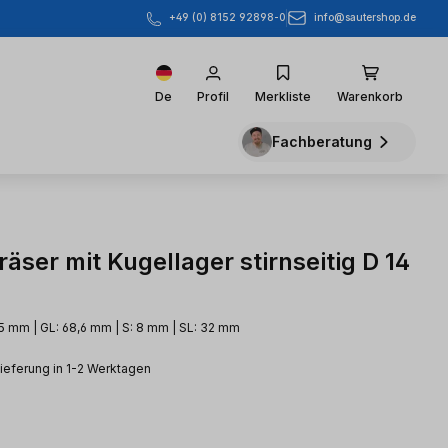
info@sautershop.de
+49 (0) 8152 92898-0
De
Profil
Merkliste
Warenkorb
Fachberatung
äser mit Kugellager stirnseitig D 14
25 mm | GL: 68,6 mm | S: 8 mm | SL: 32 mm
Lieferung in 1-2 Werktagen
eis: