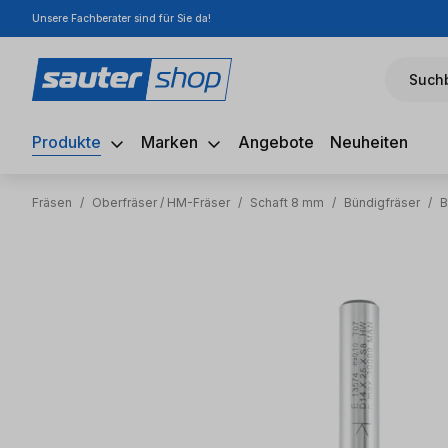
Unsere Fachberater sind für Sie da!
m Hauptinhalt springen
Zur Suche springen
Zur Hauptnavigation springen
Suchb
Produkte
Marken
Angebote
Neuheiten
Fräsen
/
Oberfräser / HM-Fräser
/
Schaft 8 mm
/
Bündigfräser
/
B
Bildergalerie überspringen