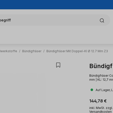
egriff
alwerkstoffe
/
Bündigfräser
/
Bündigfräser Mit Doppel-Kl Ø 12.7 Mm Z3
Bündigf
Bündigfräser Co
mm | KL: 12,7 m
Auf Lager, 
Regulärer Pr
144,78 €
inkl. MwSt. zzgl.
Versandkosten