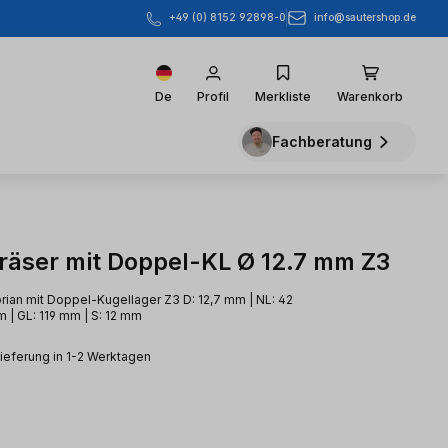
info@sautershop.de
+49 (0) 8152 92898-0
De
Profil
Merkliste
Warenkorb
Fachberatung
räser mit Doppel-KL Ø 12.7 mm Z3
rian mit Doppel-Kugellager Z3 D: 12,7 mm | NL: 42
m | GL: 119 mm | S: 12 mm
Lieferung in 1-2 Werktagen
eis: