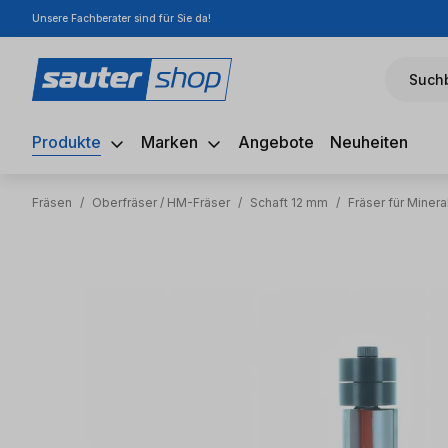
Unsere Fachberater sind für Sie da!
m Hauptinhalt springen
Zur Suche springen
Zur Hauptnavigation springen
Suchb
Produkte
Marken
Angebote
Neuheiten
Fräsen
/
Oberfräser / HM-Fräser
/
Schaft 12 mm
/
Fräser für Miner
Bildergalerie überspringen