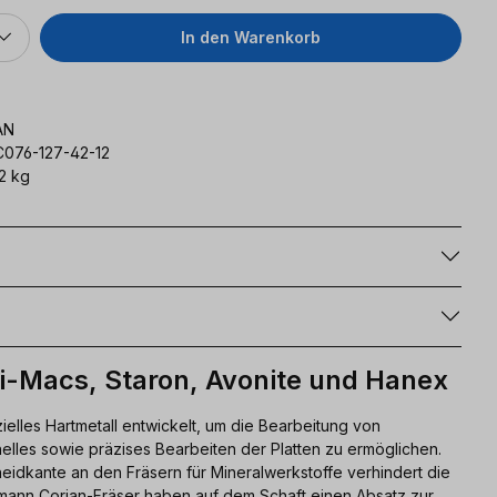
In den Warenkorb
AN
C076-127-42-12
2 kg
g
Hi-Macs, Staron, Avonite und Hanex
lles Hartmetall entwickelt, um die Bearbeitung von
nelles sowie präzises Bearbeiten der Platten zu ermöglichen.
eidkante an den Fräsern für Mineralwerkstoffe verhindert die
tmann Corian-Fräser haben auf dem Schaft einen Absatz zur