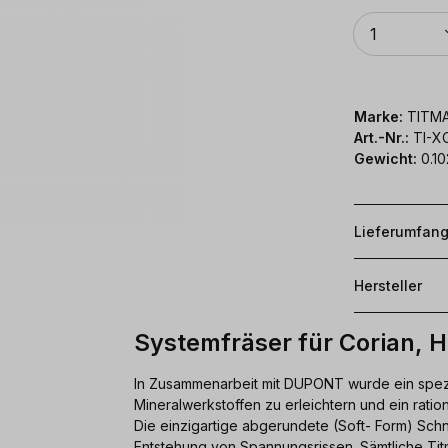
Anzahl
1
Marke:
TITM
Art.-Nr.:
TI-X
Gewicht:
0.10
Lieferumfan
Hersteller
Systemfräser für Corian, 
In Zusammenarbeit mit DUPONT wurde ein spezie
Mineralwerkstoffen zu erleichtern und ein ratio
Die einzigartige abgerundete (Soft- Form) Schn
Entstehung von Spannungsrissen. Sämtliche Ti