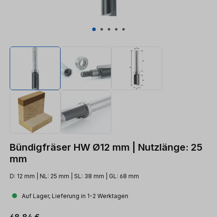
Bündigfräser HW Ø12 mm | Nutzlänge: 25
mm
D: 12 mm | NL: 25 mm | SL: 38 mm | GL: 68 mm
Auf Lager, Lieferung in 1-2 Werktagen
Regulärer Preis:
68,84 €