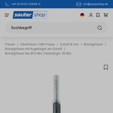
info@sautershop.de
+49 (0) 8152 92898-0
Zum Hauptinhalt springen
Suchbegriff
Fräsen
/
Oberfräser / HM-Fräser
/
Schaft 8 mm
/
Bündigfräser
/
Bündigfräser mit Kugellager am Schaft
/
Bündigfräser Hw Ø12 Mm | Nutzlänge: 25 Mm
Bildergalerie überspringen