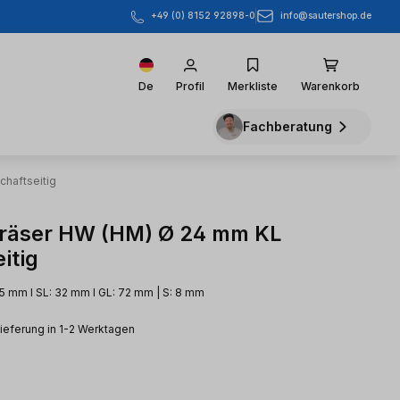
info@sautershop.de
+49 (0) 8152 92898-0
De
Profil
Merkliste
Warenkorb
Fachberatung
chaftseitig
räser HW (HM) Ø 24 mm KL
itig
25 mm l SL: 32 mm l GL: 72 mm | S: 8 mm
Lieferung in 1-2 Werktagen
eis: