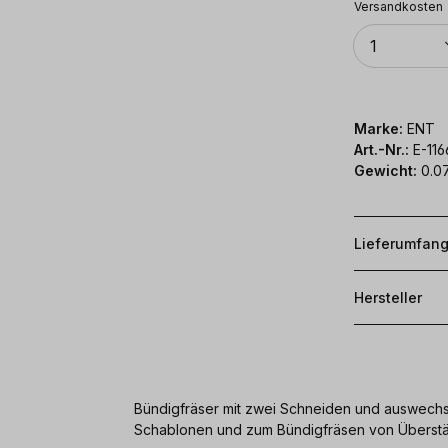
Versandkosten
Anzahl
1
Marke:
ENT
Art.-Nr.:
E-116
Gewicht:
0.0
Lieferumfan
Hersteller
Bündigfräser mit zwei Schneiden und auswechse
Schablonen und zum Bündigfräsen von Überst