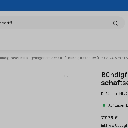
egriff
ündigfräser mit Kugellager am Schaft
/
Bündigfräser Hw (Hm) Ø 24 Mm Kl S
Bündigf
schaftse
D: 24 mm l NL: 
Auf Lager, 
Regulärer Pr
77,79 €
inkl. MwSt. zzgl.