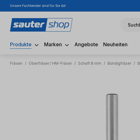
Unsere Fachberater sind für Sie da!
m Hauptinhalt springen
Zur Suche springen
Zur Hauptnavigation springen
Suchb
Produkte
Marken
Angebote
Neuheiten
Fräsen
/
Oberfräser / HM-Fräser
/
Schaft 8 mm
/
Bündigfräser
/
B
Bildergalerie überspringen