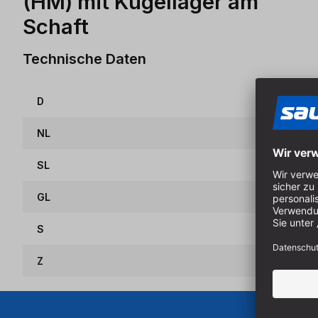
(HM) mit Kugellager am
Schaft
Technische Daten
D
NL
SL
GL
S
Z