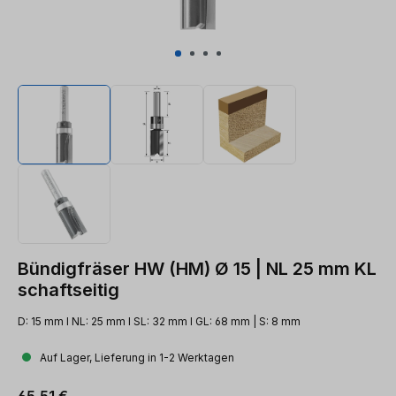
Bündigfräser HW (HM) Ø 15 | NL 25 mm KL
schaftseitig
D: 15 mm l NL: 25 mm l SL: 32 mm l GL: 68 mm | S: 8 mm
Auf Lager, Lieferung in 1-2 Werktagen
Regulärer Preis:
65,51 €