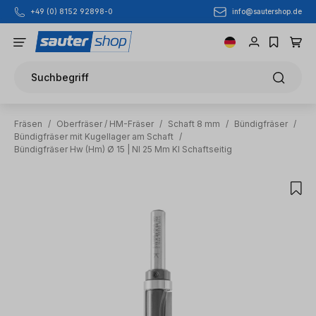
info@sautershop.de
+49 (0) 8152 92898-0
Zum Hauptinhalt springen
Suchbegriff
Fräsen
/
Oberfräser / HM-Fräser
/
Schaft 8 mm
/
Bündigfräser
/
Bündigfräser mit Kugellager am Schaft
/
Bündigfräser Hw (Hm) Ø 15 | Nl 25 Mm Kl Schaftseitig
Bildergalerie überspringen