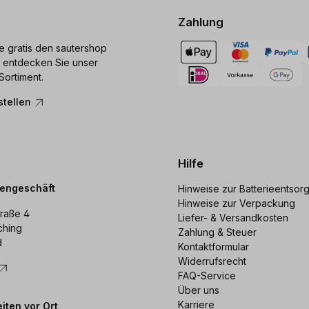
Zahlung
ie gratis den sautershop
 entdecken Sie unser
Sortiment.
stellen
Hilfe
dengeschäft
Hinweise zur Batterieentsor
Hinweise zur Verpackung
raße 4
Liefer- & Versandkosten
ching
Zahlung & Steuer
d
Kontaktformular
Widerrufsrecht
FAQ-Service
Über uns
Karriere
iten vor Ort