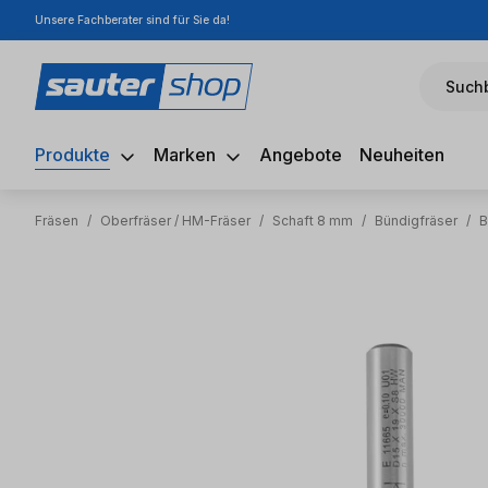
Unsere Fachberater sind für Sie da!
m Hauptinhalt springen
Zur Suche springen
Zur Hauptnavigation springen
Suchb
Produkte
Marken
Angebote
Neuheiten
Fräsen
/
Oberfräser / HM-Fräser
/
Schaft 8 mm
/
Bündigfräser
/
B
Bildergalerie überspringen