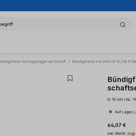
egriff
ündigfräser mit Kugellager am Schaft
/
Bündigfräser Hw (Hm) Ø 15 | Nl 19 M
Bündigf
schaftse
D: 15 mm l NL: 1
Auf Lager, 
Regulärer Pr
64,07 €
inkl. MwSt. zzgl.