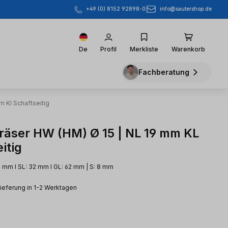
info@sautershop.de
+49 (0) 8152 92898-0
De
Profil
Merkliste
Warenkorb
Fachberatung
m Kl Schaftseitig
räser HW (HM) Ø 15 | NL 19 mm KL
itig
9 mm l SL: 32 mm l GL: 62 mm | S: 8 mm
Lieferung in 1-2 Werktagen
eis: