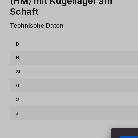
(HM) mit Kugellager am
Schaft
Technische Daten
D
NL
SL
GL
S
Z
Produktgalerie überspringen