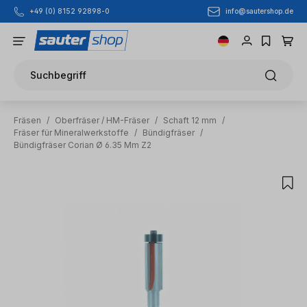
info@sautershop.de
+49 (0) 8152 92898-0
Zum Hauptinhalt springen
Suchbegriff
Fräsen
/
Oberfräser / HM-Fräser
/
Schaft 12 mm
/
Fräser für Mineralwerkstoffe
/
Bündigfräser
/
Bündigfräser Corian Ø 6.35 Mm Z2
Bildergalerie überspringen