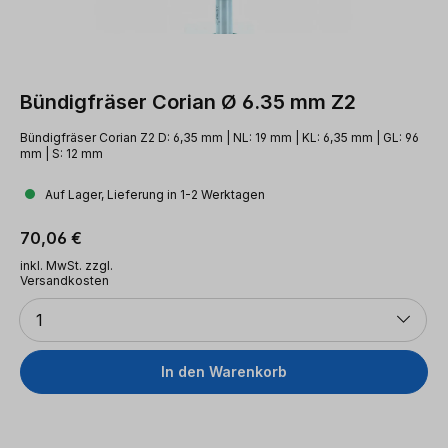
Bündigfräser Corian Ø 6.35 mm Z2
Bündigfräser Corian Z2 D: 6,35 mm | NL: 19 mm | KL: 6,35 mm | GL: 96
mm | S: 12 mm
Auf Lager, Lieferung in 1-2 Werktagen
Regulärer Preis:
70,06 €
inkl. MwSt. zzgl.
Versandkosten
Anzahl
1
In den Warenkorb