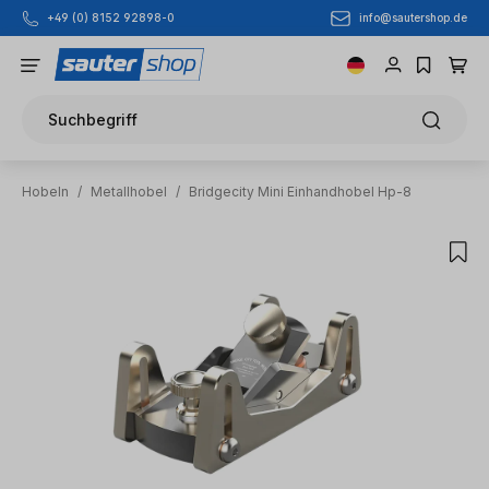
info@sautershop.de
+49 (0) 8152 92898-0
Zum Hauptinhalt springen
Suchbegriff
Hobeln
/
Metallhobel
/
Bridgecity Mini Einhandhobel Hp-8
Bildergalerie überspringen