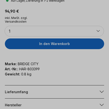
Auf Lager, Lieferung in 1-2 Werktagen
Regulärer Preis:
94,90 €
inkl. MwSt. zzgl.
Versandkosten
Anzahl
1
In den Warenkorb
Marke:
BRIDGE CITY
Art.-Nr.:
HAR-803399
Gewicht:
0.8 kg
Lieferumfang
Hersteller