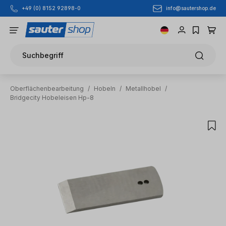
info@sautershop.de
+49 (0) 8152 92898-0
Zum Hauptinhalt springen
Suchbegriff
Oberflächenbearbeitung
/
Hobeln
/
Metallhobel
/
Bridgecity Hobeleisen Hp-8
Bildergalerie überspringen