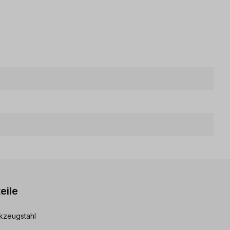
eile
rkzeugstahl