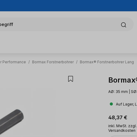
egriff
er Performance
/
Bormax Forstnerbohrer
/
Bormax® Forstnerbohrer Lang
Bormax®
AØ: 35 mm | SØ:
Auf Lager, 
Regulärer Pr
48,37 €
inkl. MwSt. zzgl.
Versandkosten