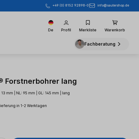
info@sautershop.de
+49 (0) 8152 92898-0
De
Profil
Merkliste
Warenkorb
Fachberatung
 Forstnerbohrer lang
 13 mm | NL: 95 mm | GL: 145 mm | lang
Lieferung in 1-2 Werktagen
eis: