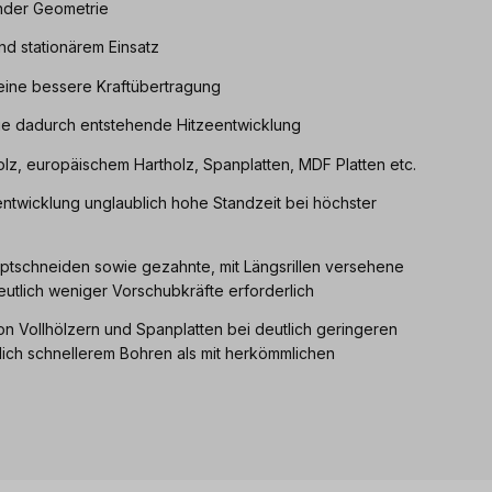
ender Geometrie
nd stationärem Einsatz
eine bessere Kraftübertragung
ie dadurch entstehende Hitzeentwicklung
lz, europäischem Hartholz, Spanplatten, MDF Platten etc.
twicklung unglaublich hohe Standzeit bei höchster
ptschneiden sowie gezahnte, mit Längsrillen versehene
tlich weniger Vorschubkräfte erforderlich
n Vollhölzern und Spanplatten bei deutlich geringeren
ich schnellerem Bohren als mit herkömmlichen