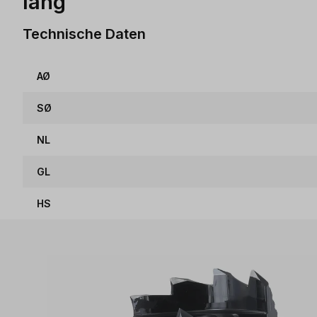
lang
Technische Daten
AØ
SØ
NL
GL
HS