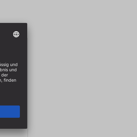
tz 5-tlg.
20, 25, 30,