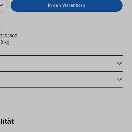
In den Warenkorb
G
62303500
08 kg
g
ität