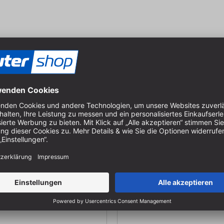
ohrer Bormax Satz 7-tlg.
Forstnerbohrer Bormax Sa
en | Bohrer-Ø: 15, 20, 25, 30,
im Holzkasten | Bohrer-Ø: 15, 
 mm
35 mm