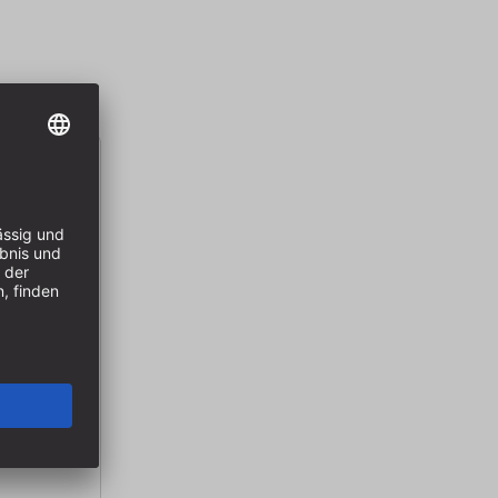
tz 5-tlg.
20, 25, 30,