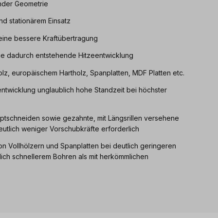
ender Geometrie
nd stationärem Einsatz
eine bessere Kraftübertragung
ie dadurch entstehende Hitzeentwicklung
lz, europäischem Hartholz, Spanplatten, MDF Platten etc.
twicklung unglaublich hohe Standzeit bei höchster
ptschneiden sowie gezahnte, mit Längsrillen versehene
tlich weniger Vorschubkräfte erforderlich
n Vollhölzern und Spanplatten bei deutlich geringeren
ich schnellerem Bohren als mit herkömmlichen