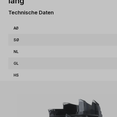
lang
Technische Daten
AØ
SØ
NL
GL
HS