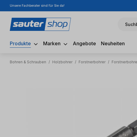
Unsere Fachberater sind für Sie da!
m Hauptinhalt springen
Zur Suche springen
Zur Hauptnavigation springen
Suchb
Produkte
Marken
Angebote
Neuheiten
Bohren & Schrauben
/
Holzbohrer
/
Forstnerbohrer
/
Forstnerbohr
Bildergalerie überspringen