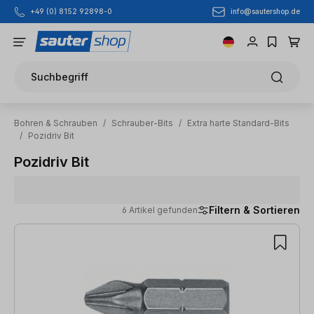
info@sautershop.de
+49 (0) 8152 92898-0
Zum Hauptinhalt springen
Suchbegriff
Bohren & Schrauben
/
Schrauber-Bits
/
Extra harte Standard-Bits
/
Pozidriv Bit
Pozidriv Bit
Filtern & Sortieren
6 Artikel gefunden
6 Artikel gefunden