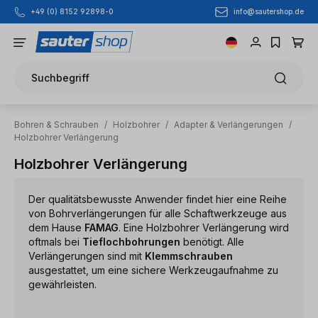
info@sautershop.de
+49 (0) 8152 92898-0
Zum Hauptinhalt springen
Suchbegriff
Bohren & Schrauben
/
Holzbohrer
/
Adapter & Verlängerungen
/
Holzbohrer Verlängerung
Holzbohrer Verlängerung
Der qualitätsbewusste Anwender findet hier eine Reihe
von Bohrverlängerungen für alle Schaftwerkzeuge aus
dem Hause
FAMAG
. Eine Holzbohrer Verlängerung wird
oftmals bei
Tieflochbohrungen
benötigt. Alle
Verlängerungen sind mit
Klemmschrauben
ausgestattet, um eine sichere Werkzeugaufnahme zu
gewährleisten.