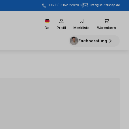
info@sautershop.de
+49 (0) 8152 92898-0
De
Profil
Merkliste
Warenkorb
Fachberatung