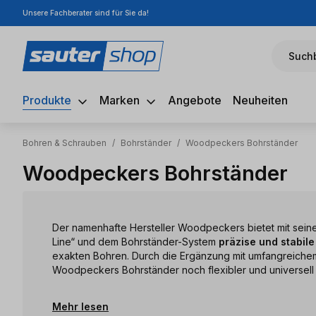
Unsere Fachberater sind für Sie da!
m Hauptinhalt springen
Zur Suche springen
Zur Hauptnavigation springen
Suchb
Produkte
Marken
Angebote
Neuheiten
Bohren & Schrauben
/
Bohrständer
/
Woodpeckers Bohrständer
Woodpeckers Bohrständer
Der namenhafte Hersteller Woodpeckers bietet mit sein
Line“ und dem Bohrständer-System
präzise und stabil
exakten Bohren. Durch die Ergänzung mit umfangreich
Woodpeckers Bohrständer noch flexibler und universell 
Mehr lesen