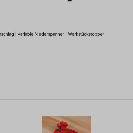
 mit Ständerbohrmaschinen | inkl. Längsanschlag | variable Niederspanner | Werkstückstopper