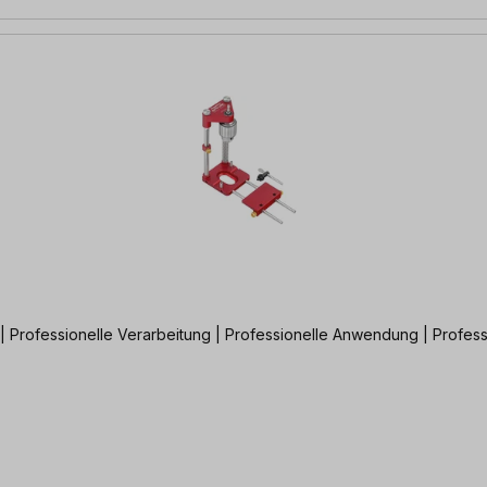
Hochflexibel, hochpräzise - extrem vielseitiger Bohrständer | Professionelle Verarbeitung | Professionelle Anwen