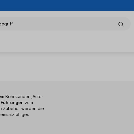
egriff
em Bohrständer „Auto-
e Führungen
zum
em Zubehör werden die
einsatzfähiger.