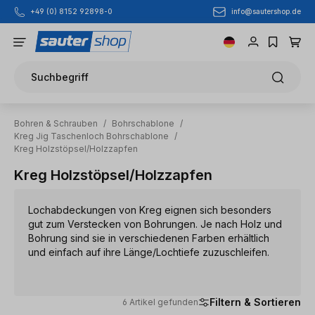
info@sautershop.de
+49 (0) 8152 92898-0
Zum Hauptinhalt springen
Suchbegriff
Bohren & Schrauben
/
Bohrschablone
/
Kreg Jig Taschenloch Bohrschablone
/
Kreg Holzstöpsel/Holzzapfen
Kreg Holzstöpsel/Holzzapfen
Lochabdeckungen von Kreg eignen sich besonders
gut zum Verstecken von Bohrungen. Je nach Holz und
Bohrung sind sie in verschiedenen Farben erhältlich
und einfach auf ihre Länge/Lochtiefe zuzuschleifen.
Filtern & Sortieren
6 Artikel gefunden