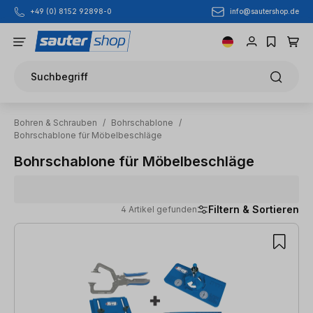
info@sautershop.de
+49 (0) 8152 92898-0
Zum Hauptinhalt springen
Suchbegriff
Bohren & Schrauben
/
Bohrschablone
/
Bohrschablone für Möbelbeschläge
Bohrschablone für Möbelbeschläge
Filtern & Sortieren
4 Artikel gefunden
4 Artikel gefunden