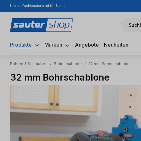
Unsere Fachberater sind für Sie da!
m Hauptinhalt springen
Zur Suche springen
Zur Hauptnavigation springen
Suchb
Produkte
Marken
Angebote
Neuheiten
Bohren & Schrauben
/
Bohrschablone
/
32 mm Bohrschablone
32 mm Bohrschablone