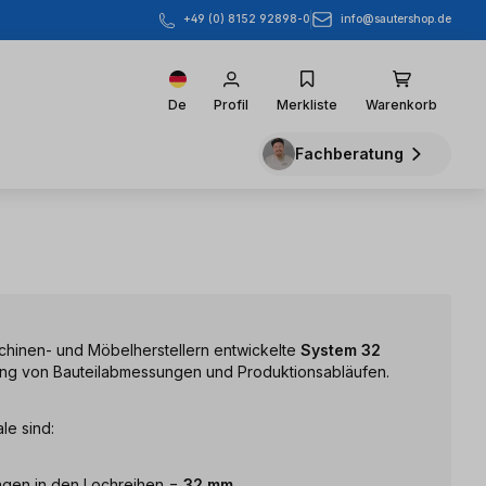
info@sautershop.de
+49 (0) 8152 92898-0
De
Profil
Merkliste
Warenkorb
Fachberatung
chinen- und Möbelherstellern entwickelte
System 32
hung von Bauteilabmessungen und Produktionsabläufen.
le sind:
ngen in den Lochreihen =
32 mm