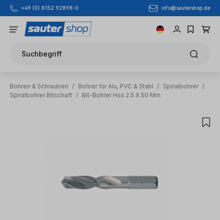
info@sautershop.de
+49 (0) 8152 92898-0
Zum Hauptinhalt springen
Suchbegriff
Bohren & Schrauben
/
Bohrer für Alu, PVC & Stahl
/
Spiralbohrer
/
Spiralbohrer Bitschaft
/
Bit-Bohrer Hss 2.5 X 50 Mm
Bildergalerie überspringen