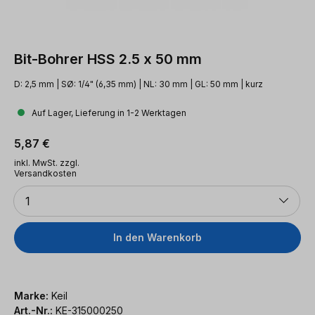
Bit-Bohrer HSS 2.5 x 50 mm
D: 2,5 mm | SØ: 1/4" (6,35 mm) | NL: 30 mm | GL: 50 mm | kurz
Auf Lager, Lieferung in 1-2 Werktagen
Regulärer Preis:
5,87 €
inkl. MwSt. zzgl.
Versandkosten
Anzahl
1
In den Warenkorb
Marke:
Keil
Art.-Nr.:
KE-315000250