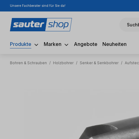
Unsere Fachberater sind für Sie da!
m Hauptinhalt springen
Zur Suche springen
Zur Hauptnavigation springen
Suchb
Produkte
Marken
Angebote
Neuheiten
Bohren & Schrauben
/
Holzbohrer
/
Senker & Senkbohrer
/
Aufste
Bildergalerie überspringen