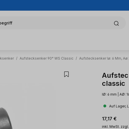
egriff
cksenker
/
Aufstecksenker 90° WS Classic
/
Aufstecksenker Iø: 6 Mm, Aø
Aufstec
classic
IØ: 6 mm | AØ: 
Auf Lager, 
Regulärer Pr
17,17 €
inkl. MwSt. zzgl.