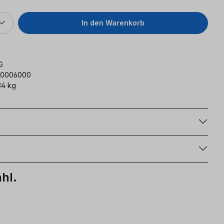
In den Warenkorb
G
10006000
34 kg
g
hl.