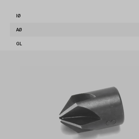
IØ
AØ
GL