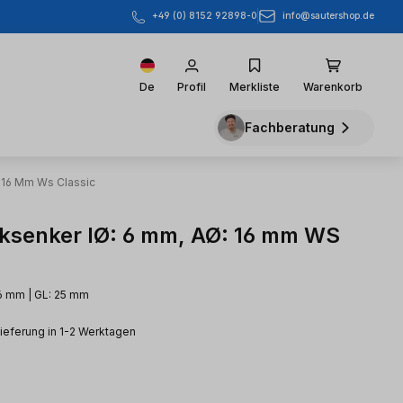
info@sautershop.de
+49 (0) 8152 92898-0
De
Profil
Merkliste
Warenkorb
Fachberatung
: 16 Mm Ws Classic
ksenker IØ: 6 mm, AØ: 16 mm WS
16 mm | GL: 25 mm
Lieferung in 1-2 Werktagen
eis: