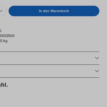
In den Warenkorb
G
10003500
5 kg
g
hl.