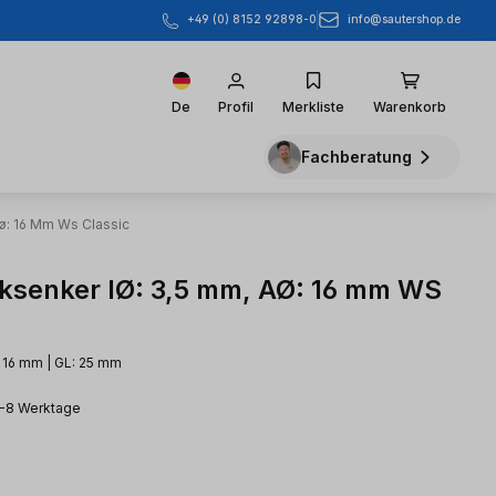
info@sautershop.de
+49 (0) 8152 92898-0
De
Profil
Merkliste
Warenkorb
Fachberatung
ø: 16 Mm Ws Classic
ksenker IØ: 3,5 mm, AØ: 16 mm WS
: 16 mm | GL: 25 mm
3-8 Werktage
eis: