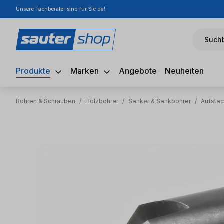
Unsere Fachberater sind für Sie da!
m Hauptinhalt springen
Zur Suche springen
Zur Hauptnavigation springen
Suchb
Produkte
Marken
Angebote
Neuheiten
Bohren & Schrauben
/
Holzbohrer
/
Senker & Senkbohrer
/
Aufste
Bildergalerie überspringen