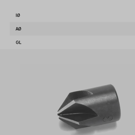
IØ
AØ
GL