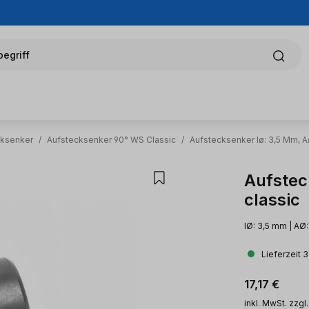
egriff
cksenker
/
Aufstecksenker 90° WS Classic
/
Aufstecksenker Iø: 3,5 Mm, A
Aufstec
classic
IØ: 3,5 mm | AØ
Lieferzeit 
Regulärer Pr
17,17 €
inkl. MwSt. zzgl.