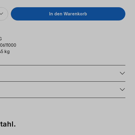
In den Warenkorb
G
10611000
45 kg
g
tahl.