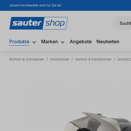
Unsere Fachberater sind für Sie da!
m Hauptinhalt springen
Zur Suche springen
Zur Hauptnavigation springen
Suchb
Produkte
Marken
Angebote
Neuheiten
Bohren & Schrauben
/
Holzbohrer
/
Senker & Senkbohrer
/
Aufste
Bildergalerie überspringen