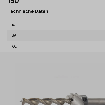
180°
Technische Daten
IØ
AØ
GL