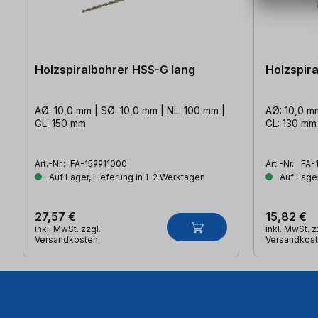
Holzspiralbohrer HSS-G lang
Holzspir
AØ: 10,0 mm | SØ: 10,0 mm | NL: 100 mm |
AØ: 10,0 m
GL: 150 mm
GL: 130 mm
Art.-Nr.:
FA-159911000
Art.-Nr.:
FA-
Auf Lager, Lieferung in 1-2 Werktagen
Auf Lager
27,57 €
15,82 €
inkl. MwSt. zzgl.
inkl. MwSt. z
Versandkosten
Versandkos