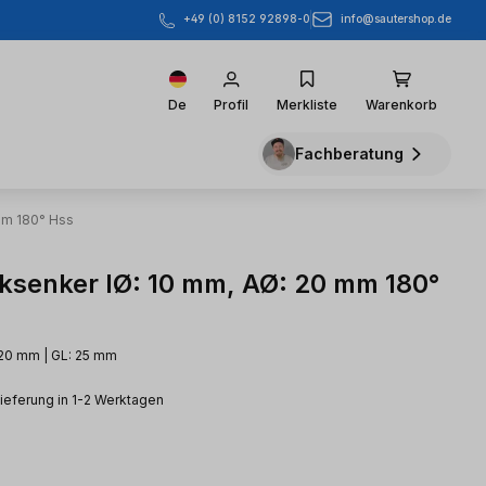
info@sautershop.de
+49 (0) 8152 92898-0
De
Profil
Merkliste
Warenkorb
Fachberatung
Mm 180° Hss
ksenker IØ: 10 mm, AØ: 20 mm 180°
 20 mm | GL: 25 mm
Lieferung in 1-2 Werktagen
eis: