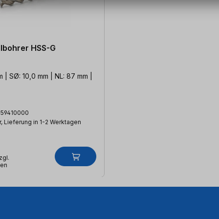
albohrer HSS-G
m | SØ: 10,0 mm | NL: 87 mm |
159410000
, Lieferung in 1-2 Werktagen
zgl.
ten