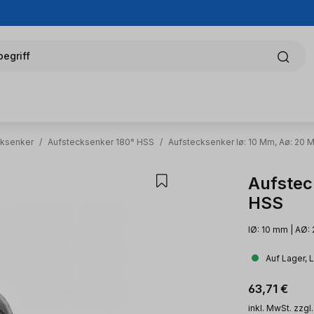
egriff
cksenker
/
Aufstecksenker 180° HSS
/
Aufstecksenker Iø: 10 Mm, Aø: 20 
Aufstec
HSS
IØ: 10 mm | AØ:
Auf Lager, 
Regulärer Pr
63,71 €
inkl. MwSt. zzgl.