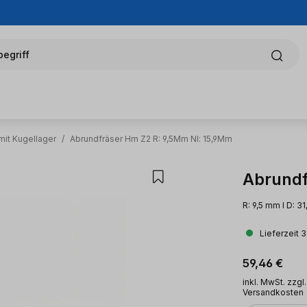
egriff
mit Kugellager
/
Abrundfräser Hm Z2 R: 9,5Mm Nl: 15,9Mm
Abrundf
R: 9,5 mm l D: 3
Lieferzeit 
Regulärer Pr
59,46 €
inkl. MwSt. zzgl.
Versandkosten