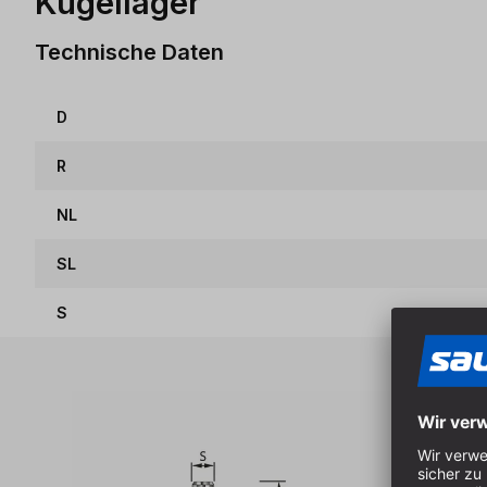
Kugellager
Technische Daten
D
R
NL
SL
S