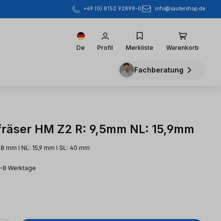
info@sautershop.de
+49 (0) 8152 92898-0
De
Profil
Merkliste
Warenkorb
Fachberatung
räser HM Z2 R: 9,5mm NL: 15,9mm
1,8 mm l NL: 15,9 mm l SL: 40 mm
3-8 Werktage
eis: