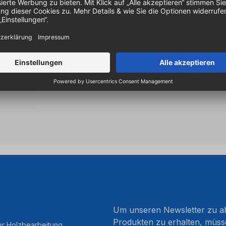
Perma-Shield
für höherer 
einfachere Reinigung
Made in Italy
Um unseren Newsletter zu ab
Produkten zu erhalten, müss
er Holzbearbeitung.